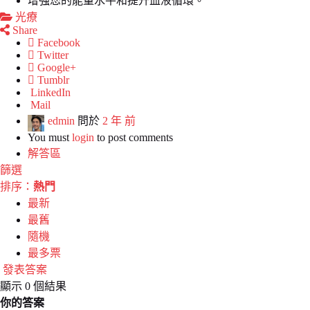
增強您的能量水平和提升血液循環。
光療
Share
Facebook
Twitter
Google+
Tumblr
LinkedIn
Mail
edmin
問於
2 年 前
You must
login
to post comments
解答區
篩選
排序：
熱門
最新
最舊
隨機
最多票
發表答案
顯示 0 個結果
你的答案