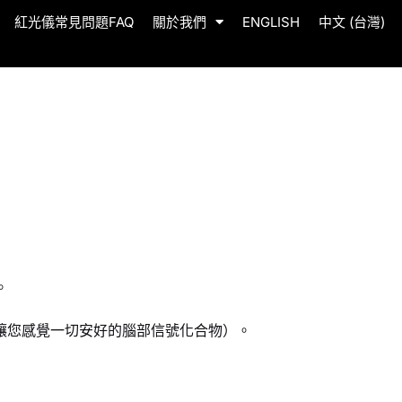
紅光儀常見問題FAQ
關於我們
ENGLISH
中文 (台灣)
。
讓您感覺一切安好的腦部信號化合物）。