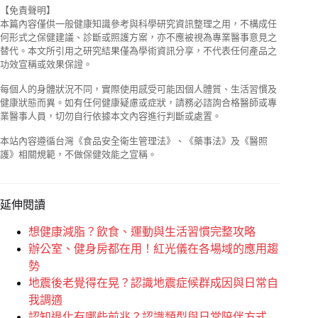
【免責聲明】
本篇內容僅供一般健康知識參考與科學研究資訊整理之用，不構成任
何形式之保健建議、診斷或照護方案，亦不應被視為專業醫事意見之
替代。本文所引用之研究結果僅為學術資訊分享，不代表任何產品之
功效宣稱或效果保證。
每個人的身體狀況不同，實際使用感受可能因個人體質、生活習慣及
健康狀態而異。如有任何健康疑慮或症狀，請務必諮詢合格醫師或專
業醫事人員，切勿自行依據本文內容進行判斷或處置。
本站內容遵循台灣《食品安全衛生管理法》、《藥事法》及《醫照
護》相關規範，不做保健效能之宣稱。
延伸閱讀
想健康減脂？飲食、運動與生活習慣完整攻略
辦公室、健身房都在用！紅光儀在各場域的應用趨
勢
地震後老覺得在晃？認識地震症候群成因與日常自
我調適
認知退化有哪些前兆？認識類型與日常陪伴方式