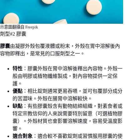
示意圖翻攝自 Freepik
劑型#2 膠囊
膠囊
由凝膠外殼包覆液體或粉末，外殼在胃中溶解後內
容物即釋出，是常見的口服劑型之一。
特性
：膠囊外殼在胃中溶解後釋出內容物。外殼一
般由明膠或植物纖維製成，對內容物提供一定保
護。
優點
：相比錠劑通常更易吞嚥，並可包覆部分成分
的苦澀味。外殼在腸胃中溶解較快。
缺點
：有些膠囊殼含有動物結締組織，對素食者或
特定宗教信仰的人來說需要特別留意（可選植物膠
囊）。外殼材質也會影響溶解速度，容易受溫度影
響。
適合對象
：適合較不喜歡錠劑或習慣服用膠囊的使