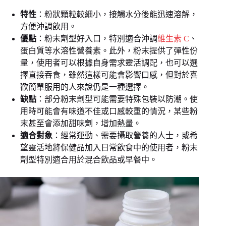
特性
：粉狀顆粒較細小，接觸水分後能迅速溶解，
方便沖調飲用。
優點
：粉末劑型好入口，特別適合沖調
維生素 C
、
蛋白質等水溶性營養素。此外，粉末提供了彈性份
量，使用者可以根據自身需求靈活調配，也可以選
擇直接吞食，雖然這樣可能會影響口感，但對於喜
歡簡單服用的人來說仍是一種選擇。
缺點
：部分粉末劑型可能需要特殊包裝以防潮。使
用時可能會有味道不佳或口感較重的情況，某些粉
末甚至會添加甜味劑，增加熱量。
適合對象
：經常運動、需要攝取營養的人士，或希
望靈活地將保健品加入日常飲食中的使用者，粉末
劑型特別適合用於混合飲品或早餐中。