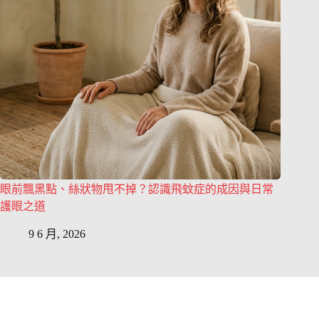
眼前飄黑點、絲狀物甩不掉？認識飛蚊症的成因與日常
護眼之道
9 6 月, 2026