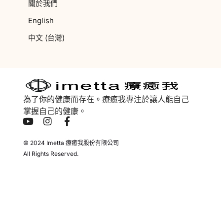
關於我們
English
中文 (台灣)
為了你的健康而存在。療癒我專注於讓人能自己
掌握自己的健康。
© 2024 Imetta 療癒我股份有限公司
All Rights Reserved.
本產品為一般居家光照保養設備，非醫療器材，未經衛生福利部查驗登記或登
錄，不具任何醫療效能，無法且無意圖診斷、治療、治癒、預防任何疾病或調
節人體機能。本產品不能取代任何醫療行為，如有健康問題請諮詢專業醫師。