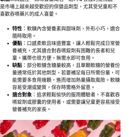
是市場上越來越受歡迎的保健品劑型，尤其受兒童和不
喜歡吞嚥藥片的成人喜愛。
特性
：軟糖內含營養素與甜味劑，外形小巧，適合
隨時取用。
優點
：口感柔軟且味道豐富，讓人輕鬆完成日常營
養補充，尤其適合對吞嚥錠劑有困難的長者和兒
童。攜帶也很方便，無需水即可食用。
缺點
：部分軟糖含糖量較高，且單顆軟糖的營養份
量通常低於其他劑型，若要補足每日所需份量，可
能需要多食用幾顆，進而增加熱量攝取風險。軟糖
容易受潮或變質，保存時需格外留意。
適合對象
：追求輕鬆愉快的服用體驗者，不喜歡吞
嚥錠劑或膠囊的使用者，或需要讓兒童更容易接受
營養補充的家長。