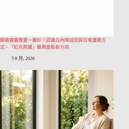
眼睛霧霧像蒙一層紗？認識白內障成因與日常護眼方
式，「紅光照護」眼周放鬆新方向
5 8 月, 2026