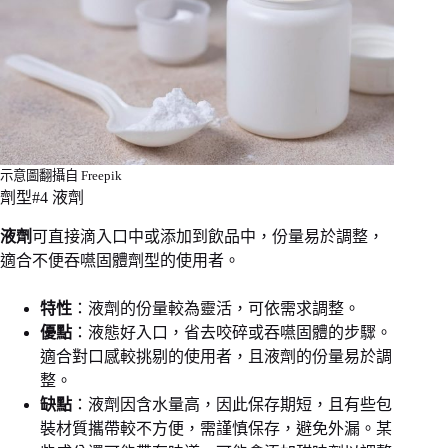
示意圖翻攝自 Freepik
劑型#4 液劑
液劑
可直接滴入口中或添加到飲品中，份量易於調整，
適合不便吞嚥固體劑型的使用者。
特性
：液劑的份量較為靈活，可依需求調整。
優點
：液態好入口，省去咬碎或吞嚥固體的步驟。
適合對口感較挑剔的使用者，且液劑的份量易於調
整。
缺點
：液劑因含水量高，因此保存期短，且有些包
裝材質攜帶較不方便，需謹慎保存，避免外漏。某