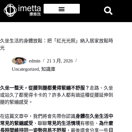
久坐生活的身體放鬆：把「紅光光照」納入居家放鬆時
光
edmin
21 3 月, 2026
Uncategorized
,
知識庫
久坐一整天，從腰到腿都覺得緊繃不舒服？
走路、久坐
或站久了都覺得卡卡的？許多人都有過這種從腰延伸到
腿的緊繃感受。
在這篇文章中，我們將會先帶你認識
身體在久坐生活中
常見的緊繃感受
、聊聊
常見的生活情境
有哪些、
為什麼
長時間維持同一姿勢容易不舒服
，最後還會分享一些
日