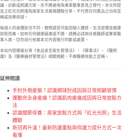
議、診斷或照護方案，亦不應被視為專業醫事意見之替代。本文所提
及之紅光光照僅為居家生活風格體驗分享，不代表任何產品之功效宣
稱或效果保證。
每個人的身體狀況不同，實際感受可能因個人體質、生活習慣及健康
狀態而異。如有任何健康疑慮或不適，請務必諮詢合格醫師或專業醫
事人員，切勿自行依據本文內容進行判斷或處置。
本站內容遵循台灣《食品安全衛生管理法》、《藥事法》、《醫照
護》及《醫療器材管理法》相關規範，不做醫療效能之宣稱。
延伸閱讀
手肘外側痠脹？認識網球肘成因與日常照顧習慣
運動完全身痠痛？認識肌肉痠痛成因與日常放鬆方
法
認識關節保養：居家放鬆方式與「紅光光照」生活
體驗
新冠再升溫！最新防護重點與保護力提升方式一次
看懂