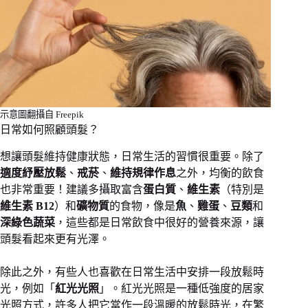
示意圖翻攝自 Freepik
日常如何照顧頭髮？
想讓頭髮維持健康狀態，日常生活的習慣很重要。除了
適度紓壓放鬆
、
戒菸
、
維持規律作息
之外，均衡的飲食
也非常重要！建議多攝取富含
蛋白質
、
維生素
（特別是
維生素 B12
）和
礦物質
的食物，像是
魚
、
雞蛋
、
豆類
和
深綠色蔬菜
，這些都是日常飲食中很好的營養來源，讓
頭髮看起來更有光澤。
除此之外，有些人也喜歡在日常生活中安排一段放鬆時
光，例如「
紅光光照
」。紅光光照是一種低強度的居家
光照方式，許多人把它當作一段溫暖的放鬆時光，在繁