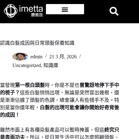
認識白髮成因與日常頭髮保養知識
edmin
21 3 月, 2026
Uncategorized
,
知識庫
當發現
第一根白頭髮
時，你是不是也
曾驚訝地停下手中
的梳子？
這些白髮悄悄出現，無論是突然冒出幾根，還
是漸漸佔據了頭髮的色調，總會讓人有些措手不及。特
別是當你還年輕，
白髮的出現可能會讓你開始好奇背後
的成因！
雖然市面上有各種染髮產品可以暫時掩蓋，但這
終究只
是表面功夫
。所以，從日常生活中可以怎麼照顧頭髮、