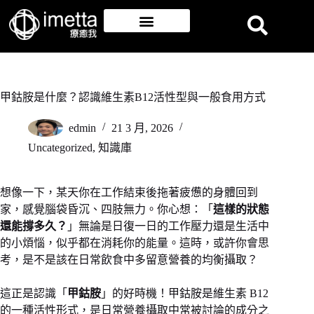
甲鈷胺是什麼？認識維生素B12活性型與一般食用方式
edmin
21 3 月, 2026
Uncategorized
,
知識庫
想像一下，某天你在工作結束後拖著疲憊的身體回到
家，感覺腦袋昏沉、四肢無力。你心想：「
這樣的狀態
還能撐多久？
」無論是日復一日的工作壓力還是生活中
的小煩惱，似乎都在消耗你的能量。這時，或許你會思
考，是不是該在日常飲食中多留意營養的均衡攝取？
這正是認識「
甲鈷胺
」的好時機！甲鈷胺是維生素 B12
的一種活性形式，是日常營養攝取中常被討論的成分之