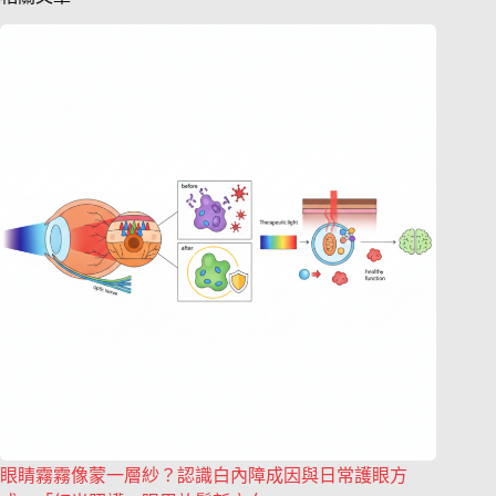
眼睛霧霧像蒙一層紗？認識白內障成因與日常護眼方