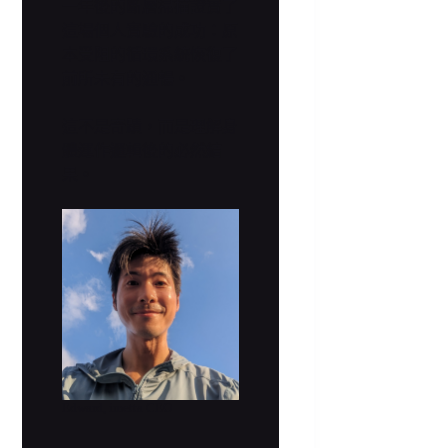
一年後的斷層掃描證實了
這場個人實驗的成功：原
本受阻的循環系統恢復了
前所未有的通暢。
這不是奇蹟，而是理解身
體運作邏輯後的必然結
果。
Edward, imetta CEO