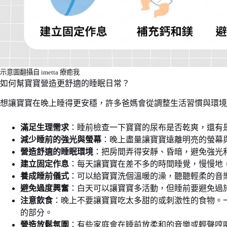
示意圖翻攝自 imetta 療癒我
如何幫寶寶營造更舒適的睡眠日常？
想讓寶寶在晚上睡得更安穩，許多爸媽會從調整生活習慣與環境
滿足生理需求
：睡前檢查一下寶寶的尿布是否乾爽，還有
減少睡前的強光與螢幕
：晚上盡量讓寶寶遠離明亮的螢幕
營造舒適的睡眠環境
：把房間弄得安靜、昏暗，避免強光
建立固定作息
：每天讓寶寶在差不多的時間睡覺，慢慢地
養成睡前儀式
：可以給寶寶洗個溫暖的澡，聽聽輕柔的音
避免過度興奮
：白天可以讓寶寶多活動，但睡前要避免過
注意飲食
：晚上不要讓寶寶吃太多甜的或刺激性的食物。
的部分。
營造放鬆氛圍
：有些家庭會在睡前放柔和的音樂或輕聲哼