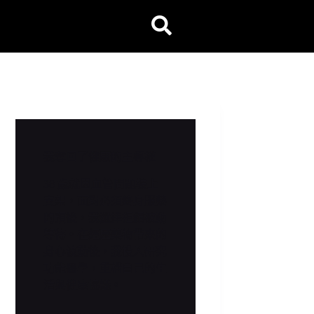
我奪回了健康的主導權
38 歲就因血管問題裝上
支架，面對必須終身服藥
的預後，我選擇拒絕被動
等待。在經歷藥物帶來的
身心波動後，我投入研究
功能醫學，重構自己的生
活與健康協議。