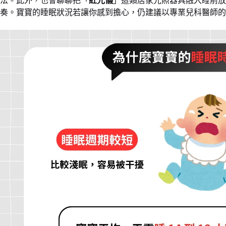
法。此外，也會聊聊把「
紅光儀
」這類居家光照器具融入睡前放
奏。寶寶的睡眠狀況若讓你感到擔心，仍建議以專業兒科醫師的