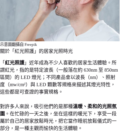
示意圖翻攝自 Freepik
關於「紅光照護」的居家光照時光
「
紅光照護
」近年成為不少人喜歡的居家生活體驗。所
謂紅光，指的是特定波長（一般落在約 630nm 至 850nm
區間）的 LED 燈光；不同產品會以波長（nm）、照射
度（mw/cm²）與 LED 顆數等規格來描述其燈光特性，
這些都是可查證的事實規格。
對許多人來說，吸引他們的是那種
溫暖、柔和的光照氛
圍
。在忙碌的一天之後，坐在這樣的暖光下，享受一段
屬於自己的居家放鬆時光，把它當作睡前放鬆儀式的一
部分，是一種主觀而愉快的生活體驗。