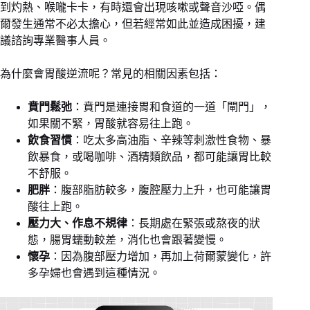
到灼熱、喉嚨卡卡，有時還會出現咳嗽或聲音沙啞。偶
爾發生通常不必太擔心，但若經常如此並造成困擾，建
議諮詢專業醫事人員。
為什麼會胃酸逆流呢？常見的相關因素包括：
賁門鬆弛
：賁門是連接胃和食道的一道「閘門」，
如果關不緊，胃酸就容易往上跑。
飲食習慣
：吃太多高油脂、辛辣等刺激性食物、暴
飲暴食，或喝咖啡、酒精類飲品，都可能讓胃比較
不舒服。
肥胖
：腹部脂肪較多，腹腔壓力上升，也可能讓胃
酸往上跑。
壓力大、作息不規律
：長期處在緊張或熬夜的狀
態，腸胃蠕動較差，消化也會跟著變慢。
懷孕
：因為腹部壓力增加，再加上荷爾蒙變化，許
多孕婦也會遇到這種情況。