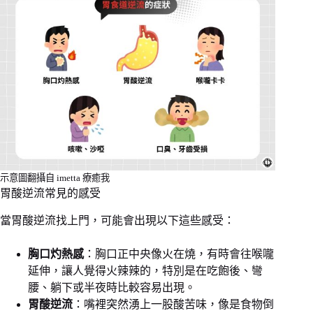
示意圖翻攝自 imetta 療癒我
胃酸逆流常見的感受
當胃酸逆流找上門，可能會出現以下這些感受：
胸口灼熱感
：胸口正中央像火在燒，有時會往喉嚨
延伸，讓人覺得火辣辣的，特別是在吃飽後、彎
腰、躺下或半夜時比較容易出現。
胃酸逆流
：嘴裡突然湧上一股酸苦味，像是食物倒