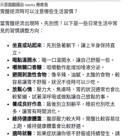
示意圖翻攝自 imetta 療癒我
胃酸逆流時可以注意哪些生活習慣？
當胃酸逆流出現時，先別慌！以下是一些日常生活中常
見的習慣調整方向：
坐直或站起來
：先別急著躺下，讓上半身保持直
立。
喝點溫開水
：喝一口溫開水，讓自己舒服一些。
嚼無糖口香糖
：咀嚼動作能增加唾液分泌。
避開刺激性食物
：像辛辣、油膩、太酸的食物，較
容易讓胃不舒服，狀況不佳時可以少吃。
放鬆心情
：壓力大、焦慮時，胃的狀況通常也會比
較緊繃，試著深呼吸或做點讓自己放鬆的事。
養成良好作息
：飯後別立刻躺平，睡前也別吃太
多，讓胃有時間消化。
維持健康體重
：腹部壓力較大時，胃酸比較容易往
上跑，維持健康體重會比較舒適。
適時就醫
：如果症狀讓你很不舒服或持續發生，請