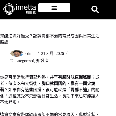
胃酸逆流好難受？認識胃部不適的常見成因與日常生活
照護
edmin
21 3 月, 2026
Uncategorized
,
知識庫
你是否常常覺得
胃部灼熱
，甚至
有股酸味直衝喉嚨
？或
者，每次吃完大餐後，
胸口就悶悶的
，
像有一團火燒
著
？如果你有這些困擾，很可能就是「
胃部不適
」的關
係！這種感受不只影響日常生活，長期下來也可能讓人
不太舒服。
這篇文章會帶你認識胃部不適的常見原因、典型症狀，