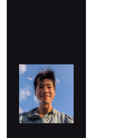
一年後的斷層掃描證實了
這場個人實驗的成功：原
本受阻的循環系統恢復了
前所未有的通暢。
這不是奇蹟，而是理解身
體運作邏輯後的必然結
果。
Edward, imetta CEO