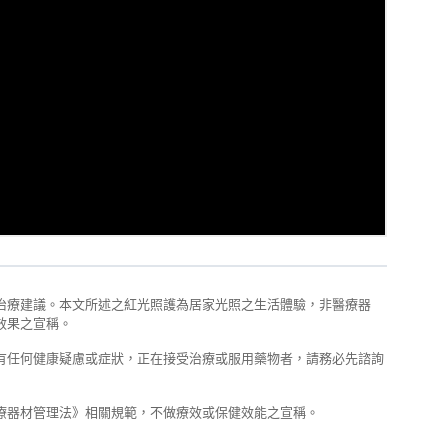
治療建議。本文所述之紅光照護為居家光照之生活體驗，非醫療器
效果之宣稱。
有任何健康疑慮或症狀，正在接受治療或服用藥物者，請務必先諮詢
療器材管理法》相關規範，不做療效或保健效能之宣稱。