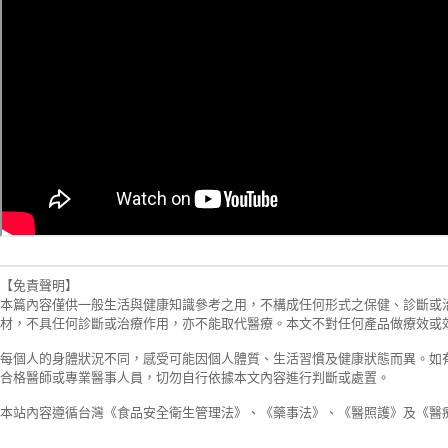
【免責聲明】
本篇內容僅供一般生活與健康知識參考之用，不構成任何形式之保健、診斷或
材，不具任何診斷或治療作用，亦不能取代醫療。本文不對任何產品做療效或
每個人的身體狀況不同，感受可能因個人體質、生活習慣及健康狀態而異。如
合格醫師或專業醫事人員，切勿自行依據本文內容進行判斷或處置。
本站內容遵循台灣《食品安全衛生管理法》、《藥事法》、《醫照護》及《醫