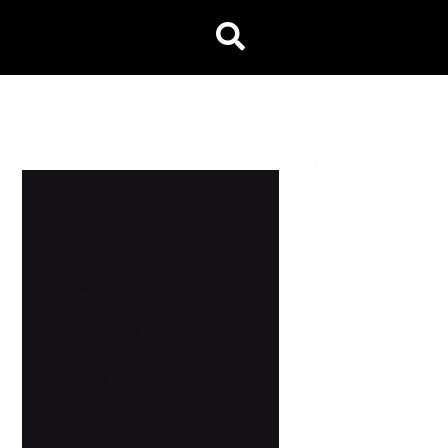
我奪回了健康的主導權
38 歲就因血管問題裝上
支架，面對必須終身服藥
的預後，我選擇拒絕被動
等待。在經歷藥物帶來的
身心波動後，我投入研究
功能醫學，重構自己的生
活與健康協議。